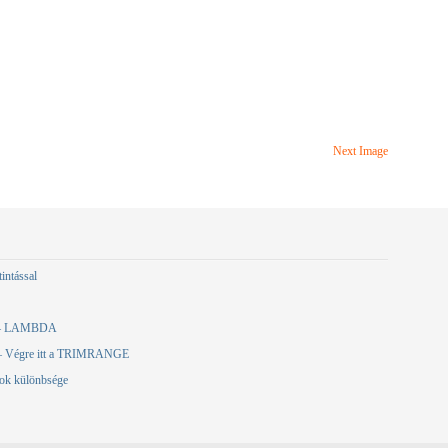
Next Image
tintással
en – LAMBDA
a – Végre itt a TRIMRANGE
mok különbsége