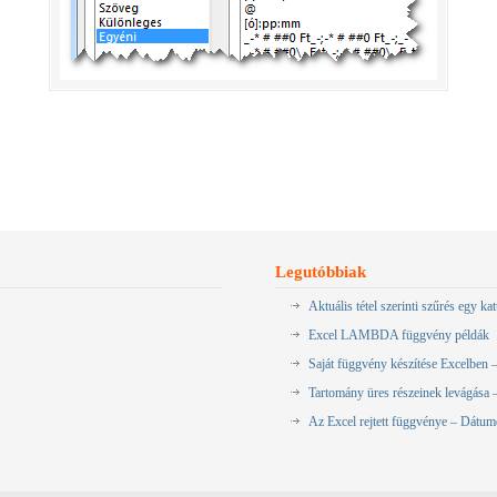
Legutóbbiak
Aktuális tétel szerinti szűrés egy kat
Excel LAMBDA függvény példák
Saját függvény készítése Excelb
Tartomány üres részeinek levágás
Az Excel rejtett függvénye – Dátu