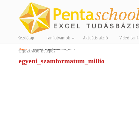
Kezdőlap
Tanfolyamok
Aktuális akció
Videó tan
→
Home
egyeni_szamformatum_millio
Regisztráció-Belépés
egyeni_szamformatum_millio