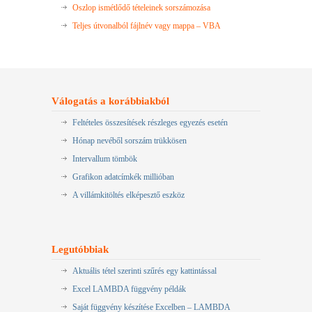
Oszlop ismétlődő tételeinek sorszámozása
Teljes útvonalból fájlnév vagy mappa – VBA
Válogatás a korábbiakból
Feltételes összesítések részleges egyezés esetén
Hónap nevéből sorszám trükkösen
Intervallum tömbök
Grafikon adatcímkék millióban
A villámkitöltés elképesztő eszköz
Legutóbbiak
Aktuális tétel szerinti szűrés egy kattintással
Excel LAMBDA függvény példák
Saját függvény készítése Excelben – LAMBDA