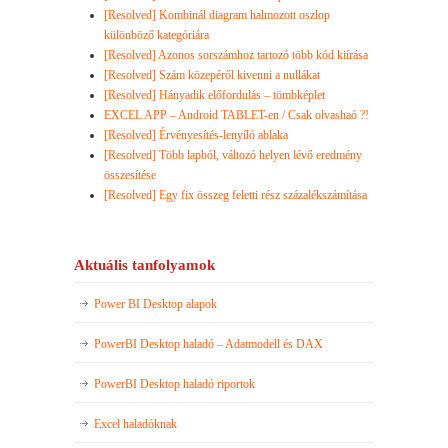
[Resolved] Kombinál diagram halmozott oszlop
különböző kategóriára
[Resolved] Azonos sorszámhoz tartozó több kód kiírása
[Resolved] Szám közepéről kivenni a nullákat
[Resolved] Hányadik előfordulás – tömbképlet
EXCEL APP – Android TABLET-en / Csak olvashaó ?!
[Resolved] Érvényesítés-lenyíló ablaka
[Resolved] Több lapból, változó helyen lévő eredmény
összesítése
[Resolved] Egy fix összeg feletti rész százalékszámítása
Aktuális tanfolyamok
Power BI Desktop alapok
PowerBI Desktop haladó – Adatmodell és DAX
PowerBI Desktop haladó riportok
Excel haladóknak