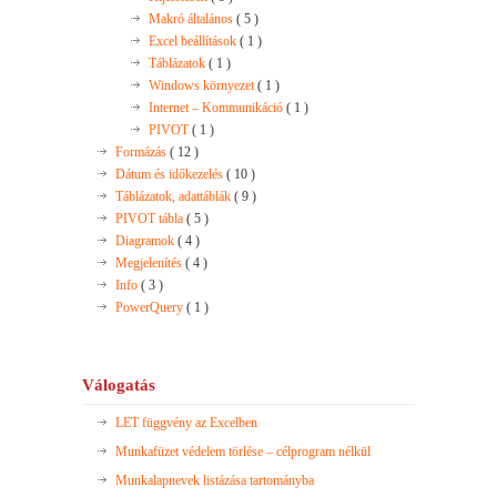
Makró általános
( 5 )
Excel beállítások
( 1 )
Táblázatok
( 1 )
Windows környezet
( 1 )
Internet – Kommunikáció
( 1 )
PIVOT
( 1 )
Formázás
( 12 )
Dátum és időkezelés
( 10 )
Táblázatok, adattáblák
( 9 )
PIVOT tábla
( 5 )
Diagramok
( 4 )
Megjelenítés
( 4 )
Info
( 3 )
PowerQuery
( 1 )
Válogatás
LET függvény az Excelben
Munkafüzet védelem törlése – célprogram nélkül
Munkalapnevek listázása tartományba