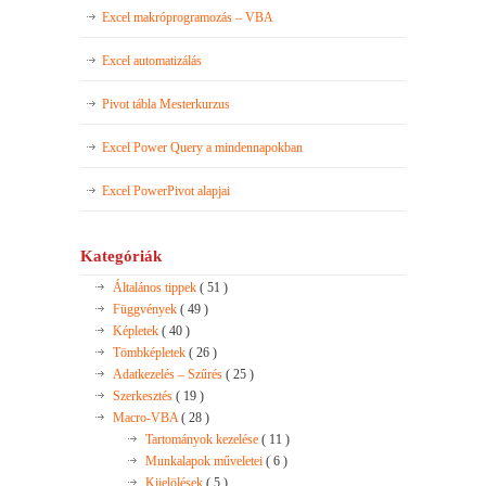
Excel makróprogramozás – VBA
Excel automatizálás
Pivot tábla Mesterkurzus
Excel Power Query a mindennapokban
Excel PowerPivot alapjai
Kategóriák
Általános tippek
( 51 )
Függvények
( 49 )
Képletek
( 40 )
Tömbképletek
( 26 )
Adatkezelés – Szűrés
( 25 )
Szerkesztés
( 19 )
Macro-VBA
( 28 )
Tartományok kezelése
( 11 )
Munkalapok műveletei
( 6 )
Kijelölések
( 5 )