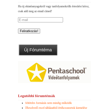
Ha új oktatóanyagokról vagy tanfolyamokrólk értesítést kérsz,
csak add meg az email címed!
Új Fórumtéma
Legutóbbi fórumtémák
feltételes formázás nem mindig működik
[Resolved] excel táblázatból értékcsoportok kiemelése